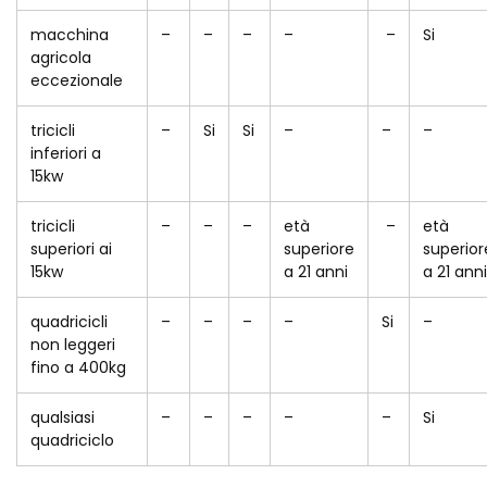
macchina
–
–
–
–
–
Si
agricola
eccezionale
tricicli
–
Si
Si
–
–
–
inferiori a
15kw
tricicli
–
–
–
età
–
età
superiori ai
superiore
superior
15kw
a 21 anni
a 21 anni
quadricicli
–
–
–
–
Si
–
non leggeri
fino a 400kg
qualsiasi
–
–
–
–
–
Si
quadriciclo