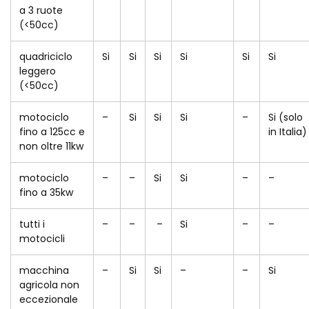
a 3 ruote
(<50cc)
quadriciclo
Si
Si
Si
Si
Si
Si
leggero
(<50cc)
motociclo
–
Si
Si
Si
–
Si (solo
fino a 125cc e
in Italia)
non oltre 11kw
motociclo
–
–
Si
Si
–
–
fino a 35kw
tutti i
–
–
–
Si
–
–
motocicli
macchina
–
Si
Si
–
–
Si
agricola non
eccezionale