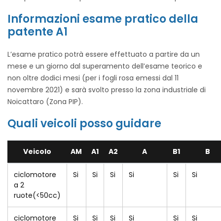
Informazioni esame pratico della
patente A1
L’esame pratico potrà essere effettuato a partire da un
mese e un giorno dal superamento dell’esame teorico e
non oltre dodici mesi (per i fogli rosa emessi dal 11
novembre 2021) e sarà svolto presso la zona industriale di
Noicattaro (Zona PIP).
Quali veicoli posso guidare
Veicolo
AM
A1
A2
A
B1
B
ciclomotore
Si
Si
Si
Si
Si
Si
a 2
ruote(<50cc)
ciclomotore
Si
Si
Si
Si
Si
Si